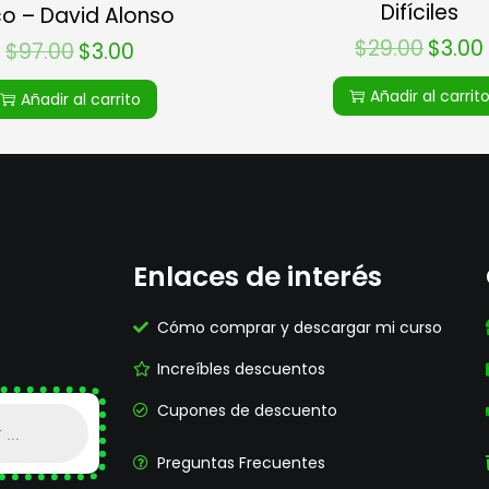
Difíciles
o – David Alonso
$
29.00
$
3.00
$
97.00
$
3.00
Añadir al carrit
Añadir al carrito
Enlaces de interés
Cómo comprar y descargar mi curso
Increíbles descuentos
Cupones de descuento
Preguntas Frecuentes