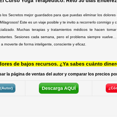
El Curso Yoga Terapéutico: Reto 30 días Enderéz
 los Secretos mejor guardados para que puedas eliminar los dolores q
lagrosos! Este es un viaje posible y te invito a recorrerlo conmigo y 
ializado. Muchas terapias y tratamientos médicos te hacen tomar 
stantes. Sesiones cada semana, pero el problema siempre vuelve… 
a moverte de forma inteligente, consciente y eficaz.
res de bajos recursos. ¿Ya sabes cuánto diner
ar la página de ventas del autor y comparar los precios por
Descarga AQUÍ
(Autor)
¿Cóm