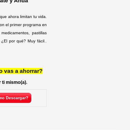
ate y Anda
ue ahora limitan tu vida.
con el primer programa en
medicamentos, pastillas
¿El por qué? Muy fácil..
o vas a ahorrar?
 ti mismo(a).
o Descargar?