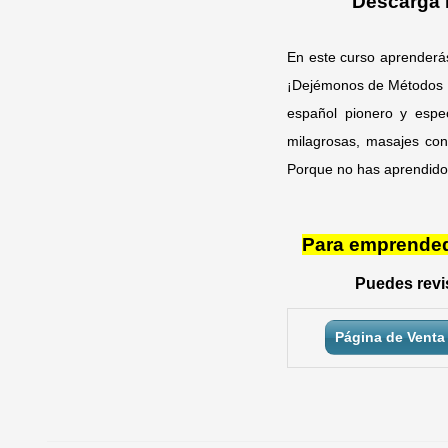
Descarga 
En este curso aprenderás
¡Dejémonos de Métodos Mi
español pionero y espec
milagrosas, masajes con
Porque no has aprendido 
Para emprendedo
Puedes revis
Página de Venta 