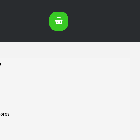
o
ores