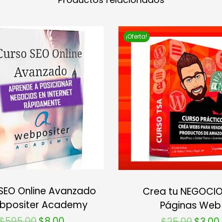
¡Oferta!
SEO Online Avanzado
Crea tu NEGOCIO
bpositer Academy
Páginas Web
$
595.00
$
8.00
$
25.00
$
3.00