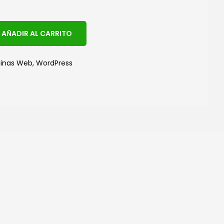
A
AÑADIR AL CARRITO
l
t
inas Web
,
WordPress
e
r
n
a
t
i
v
e
: