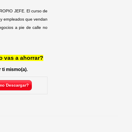
PIO JEFE. El curso de
s y empleados que vendan
egocios a pie de calle no
o vas a ahorrar?
 ti mismo(a).
o Descargar?