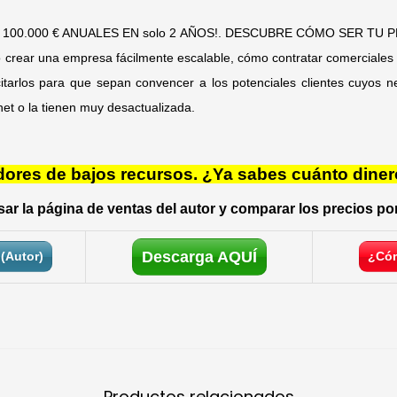
100.000 € ANUALES EN solo 2 AÑOS!. DESCUBRE CÓMO SER TU PRO
rear una empresa fácilmente escalable, cómo contratar comerciale
tarlos para que sepan convencer a los potenciales clientes cuyos n
net o la tienen muy desactualizada.
res de bajos recursos. ¿Ya sabes cuánto diner
ar la página de ventas del autor y comparar los precios por
Descarga AQUÍ
(Autor)
¿Cóm
Productos relacionados