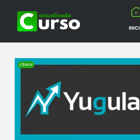
INIC
¡Oferta!