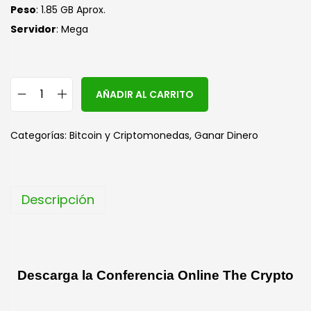
Peso
: 1.85 GB Aprox.
Servidor
: Mega
A
AÑADIR AL CARRITO
l
t
Categorías:
Bitcoin y Criptomonedas
,
Ganar Dinero
e
r
n
Descripción
a
t
i
v
Descarga la Conferencia Online The Crypto
e
: