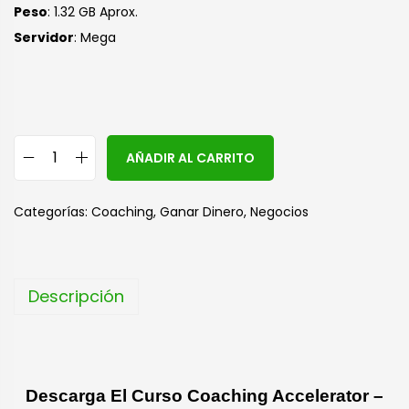
Peso
: 1.32 GB Aprox.
Servidor
: Mega
A
AÑADIR AL CARRITO
l
t
Categorías:
Coaching
,
Ganar Dinero
,
Negocios
e
r
n
Descripción
a
t
i
v
Descarga El Curso Coaching Accelerator –
e