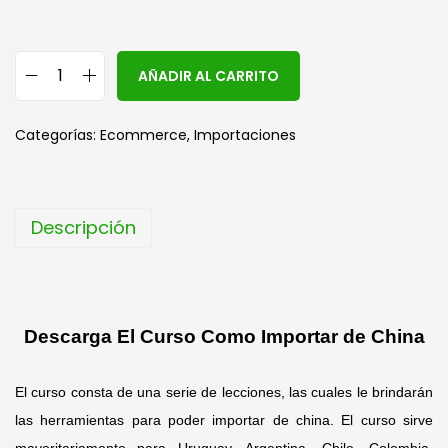
A
AÑADIR AL CARRITO
l
t
Categorías:
Ecommerce
,
Importaciones
e
r
n
Descripción
a
t
i
v
Descarga El Curso Como Importar de China
e
:
El curso consta de una serie de lecciones, las cuales le brindarán
las herramientas para poder importar de china. El curso sirve
mayoritariamente para Uruguay, Argentina, Chile, Colombia,