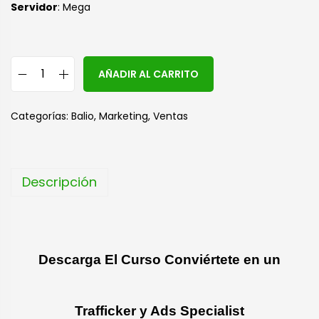
Servidor
: Mega
A
AÑADIR AL CARRITO
l
t
Categorías:
Balio
,
Marketing
,
Ventas
e
r
n
Descripción
a
t
i
v
Descarga El Curso Conviértete en un
e
:
Trafficker y Ads Specialist