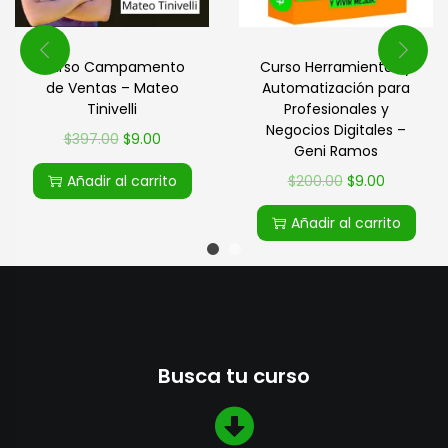
Curso Campamento
Curso Herramientas y
de Ventas – Mateo
Automatización para
Tinivelli
Profesionales y
Negocios Digitales –
$
397.00
$
9.00
Geni Ramos
Añadir al carrito
$
200.00
$
9.00
Añadir al carrito
Busca tu curso