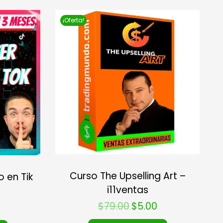
¡Oferta!
Curso The Upselling Art –
 en Tik
i11ventas
$
79.00
$
5.00