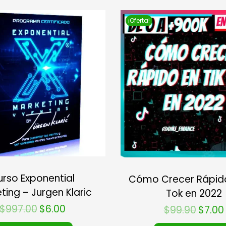
¡Oferta!
rso Exponential
Cómo Crecer Rápido
ting – Jurgen Klaric
Tok en 2022
$
997.00
$
6.00
$
99.90
$
7.00