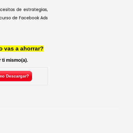
esitas de estrategias,
n curso de Facebook Ads
o vas a ahorrar?
 ti mismo(a).
o Descargar?