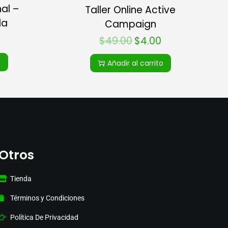
nal –
Taller Online Active
la
Campaign
$
49.00
$
4.00
o
Añadir al carrito
Otros
Tienda
Términos y Condiciones
Política De Privacidad