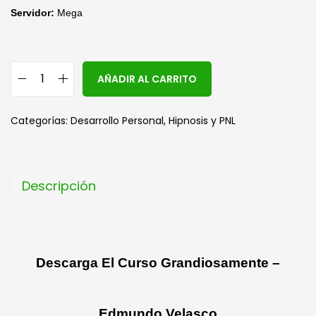
Servidor:
Mega
A
AÑADIR AL CARRITO
l
t
Categorías:
Desarrollo Personal
,
Hipnosis y PNL
e
r
n
Descripción
a
t
i
v
Descarga El Curso Grandiosamente –
e
:
Edmundo Velasco