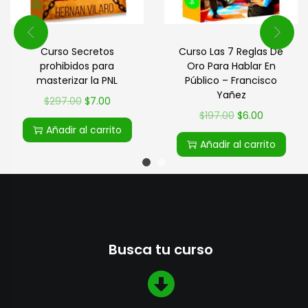
Curso Secretos
Curso Las 7 Reglas De
prohibidos para
Oro Para Hablar En
masterizar la PNL
Público – Francisco
Yañez
$
297.00
$
7.00
$
197.00
$
6.00
Añadir al carrito
Añadir al carrito
Busca tu curso