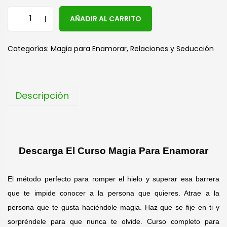
A
AÑADIR AL CARRITO
l
t
Categorías:
Magia para Enamorar
,
Relaciones y Seducción
e
r
n
Descripción
a
t
i
v
Descarga El Curso Magia Para Enamorar
e
:
El método perfecto para romper el hielo y superar esa barrera
que te impide conocer a la persona que quieres. Atrae a la
persona que te gusta haciéndole magia. Haz que se fije en ti y
sorpréndele para que nunca te olvide. Curso completo para