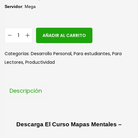
Servidor
: Mega
A
AÑADIR AL CARRITO
l
t
Categorías:
Desarrollo Personal
,
Para estudiantes
,
Para
e
Lectores
,
Productividad
r
n
a
Descripción
t
i
v
e
Descarga El Curso Mapas Mentales –
: