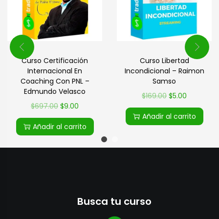
Curso Certificación
Curso Libertad
Internacional En
Incondicional – Raimon
Coaching Con PNL –
Samso
Edmundo Velasco
$
169.00
$
5.00
$
697.00
$
9.00
Añadir al carrito
Añadir al carrito
Busca tu curso