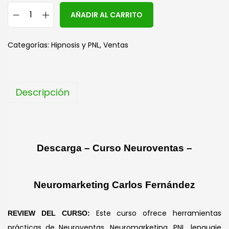
A
AÑADIR AL CARRITO
l
t
Categorías:
Hipnosis y PNL
,
Ventas
e
r
n
Descripción
a
t
i
v
Descarga – Curso Neuroventas –
e
:
Neuromarketing Carlos Fernández
Este curso ofrece herramientas
REVIEW DEL CURSO:
prácticas de Neuroventas, Neuromarketing, PNL, lenguaje