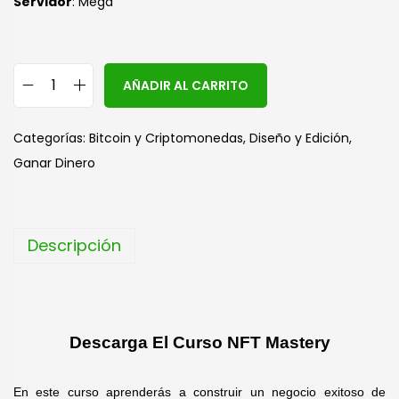
Servidor
: Mega
A
AÑADIR AL CARRITO
l
t
Categorías:
Bitcoin y Criptomonedas
,
Diseño y Edición
,
e
Ganar Dinero
r
n
a
Descripción
t
i
v
e
Descarga El Curso NFT Mastery
:
En este curso aprenderás a construir un negocio exitoso de