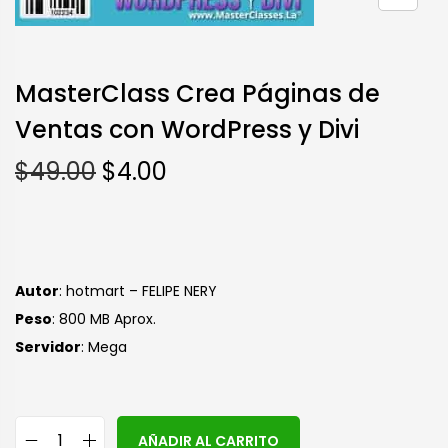
MasterClass Crea Páginas de
Ventas con WordPress y Divi
$
49.00
$
4.00
Autor
: hotmart – FELIPE NERY
Peso
: 800 MB Aprox.
S
ervidor
: Mega
A
AÑADIR AL CARRITO