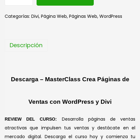
l
t
Categorías:
Divi
,
Página Web
,
Páginas Web
,
WordPress
e
r
n
Descripción
a
t
i
v
Descarga – MasterClass Crea Páginas de
e
:
Ventas con WordPress y Divi
Desarrolla páginas de ventas
REVIEW DEL CURSO:
atractivas que impulsen tus ventas y destácate en el
mercado digital. Descarga el curso hoy y comienza tu