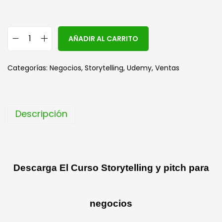
A
AÑADIR AL CARRITO
l
t
Categorías:
Negocios
,
Storytelling
,
Udemy
,
Ventas
e
r
n
Descripción
a
t
i
v
Descarga El Curso Storytelling y pitch para
e
:
negocios