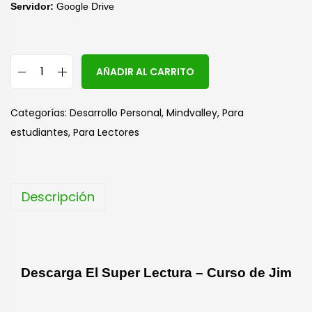
Servidor:
Google Drive
A
AÑADIR AL CARRITO
l
t
Categorías:
Desarrollo Personal
,
Mindvalley
,
Para
e
estudiantes
,
Para Lectores
r
n
a
Descripción
t
i
v
e
Descarga El Super Lectura – Curso de Jim
: