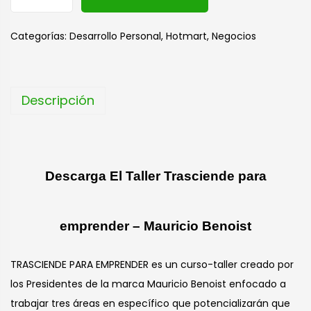
l
t
Categorías:
Desarrollo Personal
,
Hotmart
,
Negocios
e
r
n
Descripción
a
t
i
v
Descarga El Taller Trasciende para
e
:
emprender – Mauricio Benoist
TRASCIENDE PARA EMPRENDER es un curso-taller creado por
los Presidentes de la marca Mauricio Benoist enfocado a
trabajar tres áreas en específico que potencializarán que