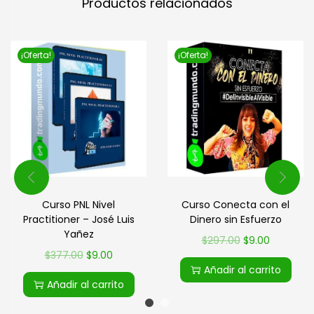
Productos relacionados
¡Oferta!
¡Oferta!
Curso PNL Nivel
Curso Conecta con el
Practitioner – José Luis
Dinero sin Esfuerzo
Yañez
$
297.00
$
9.00
$
377.00
$
9.00
Añadir al carrito
Añadir al carrito